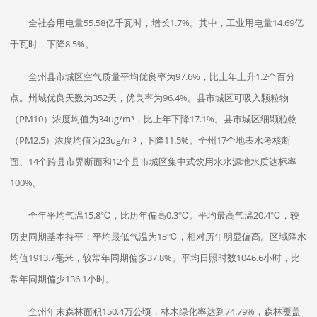
全社会用电量55.58亿千瓦时，增长1.7%。其中，工业用电量14.69亿
千瓦时，下降8.5%。
全州县市城区空气质量平均优良率为97.6%，比上年上升1.2个百分
点。州城优良天数为352天，优良率为96.4%。县市城区可吸入颗粒物
（PM10）浓度均值为34ug/m³，比上年下降17.1%。县市城区细颗粒物
（PM2.5）浓度均值为23ug/m³，下降11.5%。全州17个地表水考核断
面、14个跨县市界断面和12个县市城区集中式饮用水水源地水质达标率
100%。
全年平均气温15.8℃，比历年偏高0.3℃。平均最高气温20.4℃，较
历史同期基本持平；平均最低气温为13℃，相对历年明显偏高。区域降水
均值1913.7毫米，较常年同期偏多37.8%。平均日照时数1046.6小时，比
常年同期偏少136.1小时。
全州年末森林面积150.4万公顷，林木绿化率达到74.79%，森林覆盖