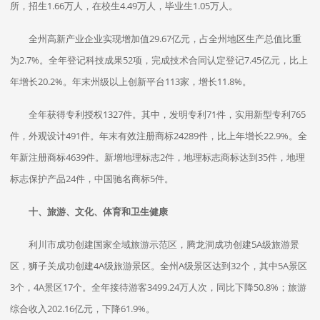
所，招生1.66万人，在校生4.49万人，毕业生1.05万人。
全州高新产业企业实现增加值29.67亿元，占全州地区生产总值比重
为2.7%。全年登记科技成果52项，完成技术合同认定登记7.45亿元，比上
年增长20.2%。年末州级以上创新平台113家，增长11.8%。
全年获得专利授权1327件。其中，发明专利71件，实用新型专利765
件，外观设计491件。年末有效注册商标24289件，比上年增长22.9%。全
年新注册商标4639件。新增地理标志2件，地理标志商标达到35件，地理
标志保护产品24件，中国驰名商标5件。
十、旅游、文化、体育和卫生健康
利川市成功创建国家全域旅游示范区，腾龙洞成功创建5A级旅游景
区，狮子关成功创建4A级旅游景区。全州A级景区达到32个，其中5A景区
3个，4A景区17个。全年接待游客3499.24万人次，同比下降50.8%；旅游
综合收入202.16亿元，下降61.9%。