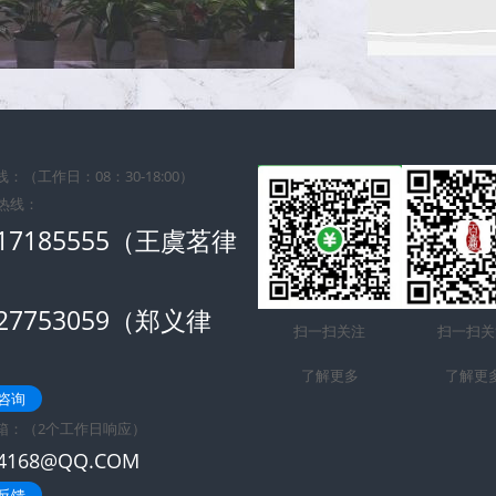
：（工作日：08：30-18:00）
时热线：
617185555（王虞茗律
）
727753059（郑义律
扫一扫关注
扫一扫关
）
了解更多
了解更
咨询
箱：（2个工作日响应）
74168@QQ.COM
反馈